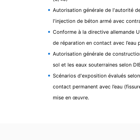
avec effet futur. Un courrier électroniq
Autorisation générale de l'autorité d
Résine d’injection ductil
encore être traitées légalement.
l'injection de béton armé avec contr
maçonneries
Droit de déposer des plaintes auprès d
Conforme à la directive allemande U
En cas de violation de la législation su
de réparation en contact avec l’eau 
réglementaires compétentes. L'autorité r
Landesbeauftragte für Datenschutz und 
Autorisation générale de construction
Droit à la portabilité des données
sol et les eaux souterraines selon DI
Vous avez le droit que les données que 
transmises ou soient transmises à un tie
Scénarios d'exposition évalués selo
directement à une autre partie responsa
contact permanent avec l’eau (fissure
Information, correction, blocage, sup
mise en œuvre.
Comme le permet l'Art. 15 PIBR, vous av
qui sont enregistrées. Vous avez égaleme