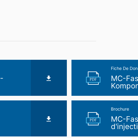
Fiche De Don
-
MC-Fas
PDF
Kompon
Brochure
MC-Fas
PDF
d'inject