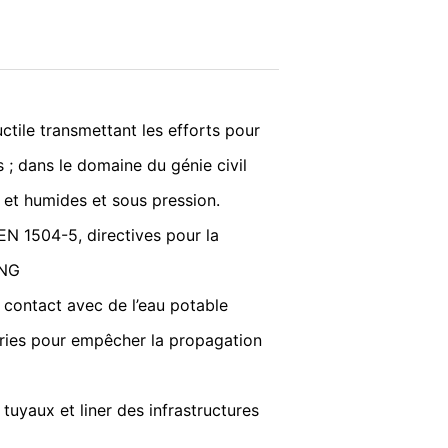
kie de désactivation sera installé pour
nditions d’utilisation
que de confidentialité de Google :
ENVOYER
ctile transmettant les efforts pour
és ; dans le domaine du génie civil
liquons pleinement les exigences
 et humides et sous pression.
EN 1504-5, directives pour la
ube LLC, 901 Cherry Ave, San Bruno, CA
ING
YouTube est établie. Le serveur YouTube
 contact avec de l’eau potable
 vous permet d'associer votre
ectant de votre compte YouTube.
ries pour empêcher la propagation
icle 2, paragraphe 1, de la directive. 6,
s utilisateurs dans la déclaration de
tuyaux et liner des infrastructures
oquer votre consentement à tout moment