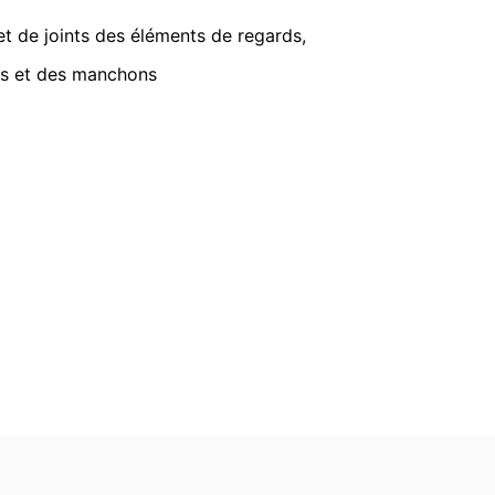
 la réception de votre demande peuvent
 et de joints des éléments de regards,
es et des manchons
lainte auprès des autorités
 la protection des données est
un contrat vous soient automatiquement
e les données soient transmises
possible.
es données personnelles vous concernant