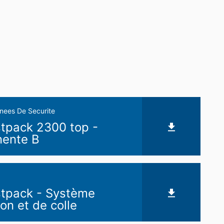
nees De Securite
tpack 2300 top -
ente B
tpack - Système
ion et de colle