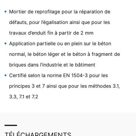
Google Analytics en cliquant sur le lien suivant. Un
cookie de désactivation sera installé pour empêcher la
Mortier de reprofilage pour la réparation de
collecte de vos données lors de vos prochaines visites
défauts, pour l’égalisation ainsi que pour les
sur ce site :
Disable Google Analytics
travaux d’enduit fin à partir de 2 mm
Pour plus d'informations sur la manière dont Google
Application partielle ou en plein sur le béton
Analytics traite les données des utilisateurs, voir la
politique de confidentialité de Google :
normal, le béton léger et le béton à fragment de
https://support.google.com/analytics/answer/600424
briques dans l’industrie et le bâtiment
5?hl=en
Certifié selon la norme EN 1504-3 pour les
Traitement externalisé des données
Nous avons conclu un accord avec Google pour
principes 3 et 7 ainsi que pour les méthodes 3.1,
l'externalisation de notre traitement de données et nous
appliquons pleinement les exigences strictes des
3.3, 7.1 et 7.2
autorités allemandes de protection des données lors de
l'utilisation de Google Analytics.
You Tube
Notre site web utilise des plugins de YouTube, qui est
exploité par Google. L'opérateur des pages est YouTube
TÉLÉCHARGEMENTS