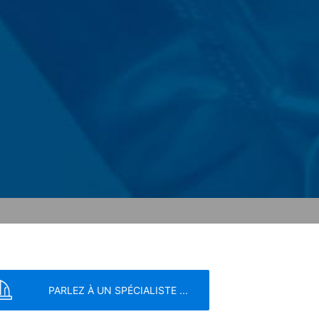
les supprimer. Une transmission à des
heatre Parkway, Mountain View, CA 94043,
ur votre ordinateur et qui permettent
utilisation de ce site web sont
alytics sont stockés sur la base de
eurs afin d'optimiser son site web et sa
Google au sein de l'Union européenne ou
st que dans des cas exceptionnels que
a ces informations pour le compte de
 du site Web et de fournir d'autres
P transmise par votre navigateur dans le
navigateur. Toutefois, nous tenons à
PARLEZ À UN SPÉCIALISTE ...
ouvez également empêcher la transmission
IP) et le traitement de ces données par