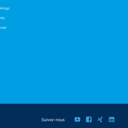
rkings
nts
nnel
Suivez-nous