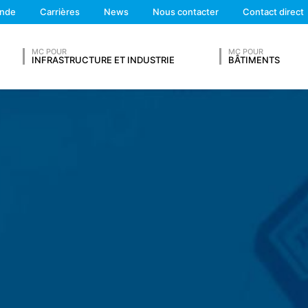
We'll get back to you
onde
Carrières
News
Nous contacter
Contact direct
Feel free to contact 
gateur
MC POUR
MC POUR
INFRASTRUCTURE ET INDUSTRIE
BÂTIMENTS
VOTRE CV
ec des données provenant d'autres sources. Les fichiers journaux d
s données est effectué pour des raisons de sécurité, par exemple pou
raisons de preuve, elles sont exclues de la suppression jusqu'à ce qu
ment est limité.
ntact pour nous contacter en ligne sur une base volontaire. Dans le
Nom de famille*
om, prénom, adresse, numéros de téléphone, adresse électronique), l
 demandées.
e à votre demande. En traitant ces données, nous avons un intérêt 
outre, nous sommes tenus de tenir des registres sur la base de la rég
 GDPR).
Numéro de téléphone
rnisseur de services d'hébergement qui héberge le site web en notre 