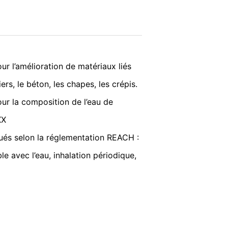
nditions d’utilisation
kie de désactivation sera installé pour
ENVOYER
r l’amélioration de matériaux liés
ers, le béton, les chapes, les crépis.
que de confidentialité de Google :
ur la composition de l’eau de
XX
liquons pleinement les exigences
lués selon la réglementation REACH :
e avec l’eau, inhalation périodique,
ube LLC, 901 Cherry Ave, San Bruno, CA
YouTube est établie. Le serveur YouTube
 vous permet d'associer votre
ectant de votre compte YouTube.
icle 2, paragraphe 1, de la directive. 6,
s utilisateurs dans la déclaration de