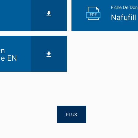
Fiche De Don
PDF
Nafufill
en
me EN
PLUS