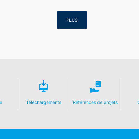
pression
ez le droit d'obtenir à tout moment des informations gratuites sur l
nt le droit de faire corriger, bloquer ou supprimer ces données.
PLUS
e
Téléchargements
Références de projets