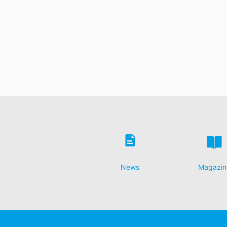
Information, correction, blocage, sup
Comme le permet l'Art. 15 PIBR, vous av
qui sont enregistrées. Vous avez égaleme
News
Magazin