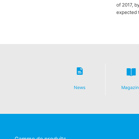
of 2017, b
expected t
News
Magazin
Gamme de produits