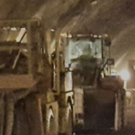
services concernant l'activité du site Web
cadre de Google Analytics ne sera pas 
Plugin du navigateur
Vous pouvez empêcher l'enregistrement d
Sujet*
souligner que cela pourrait vous empêch
à Google des données générées par les co
Google, en téléchargeant et en installant 
https://tools.google.com/dlpage/gaopto
Message
S'opposer à la collecte de données
Vous pouvez empêcher la collecte de vos 
empêcher la collecte de vos données lors
Disable Google Analytics
Pour plus d'informations sur la manière do
https://support.google.com/analytics/
Traitement externalisé des données
Nous avons conclu un accord avec Google
strictes des autorités allemandes de prot
Téléchargez votre CV
Taille totale du fichier:
M
You Tube