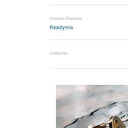
for which both the client
in the concrete know-ho
Domaine d'Expertise
Readymix
Catégories