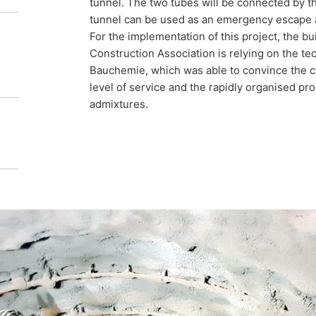
tunnel. The two tubes will be connected by th
tunnel can be used as an emergency escape 
 and the contractor have placed their faith
For the implementation of this project, the b
w and proven products of MC.
Construction Association is relying on the t
Bauchemie, which was able to convince the cu
level of service and the rapidly organised pr
admixtures.