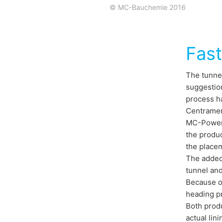
© MC-Bauchemie 2016
Fast
The tunnel
suggestion
process h
Centramen
MC-PowerF
the produc
the placem
The added 
tunnel and
Because of
heading p
Both produ
actual lin