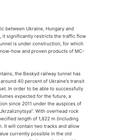
possible.
es données personnelles vous concernant
ffic between Ukraine, Hungary and
t significantly restricts the traffic flow
unnel is under construction, for which
te know-how and proven products of MC-
tains, the Beskyd railway tunnel has
 around 40 percent of Ukraine’s transit
sset. In order to be able to successfully
volumes expected for the future, a
tion since 2011 under the auspices of
 “Ukrzaliznytsya”. With overhead rock
pecified length of 1,822 m (including
. It will contain two tracks and allow
lue currently possible in the old