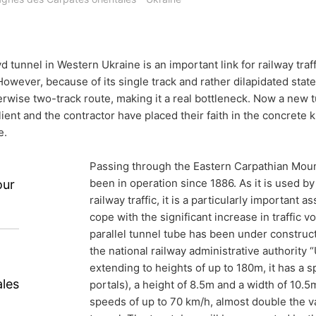
ble, cela ne sera fait que dans la mesure où cela est techniquement 
pression
ez le droit d'obtenir à tout moment des informations gratuites sur l
eau tunnel
nt le droit de faire corriger, bloquer ou supprimer ces données.
 tunnel in Western Ukraine is an important link for railway tra
owever, because of its single track and rather dilapidated state, i
ire pour une
erwise two-track route, making it a real bottleneck. Now a new t
lient and the contractor have placed their faith in the concre
e trafic
e.
Passing through the Eastern Carpathian Moun
been in operation since 1886. As it is used by
our
railway traffic, it is a particularly important a
cope with the significant increase in traffic 
parallel tunnel tube has been under construc
tern Ukraine is an important link for
the national railway administrative authority
extending to heights of up to 180m, it has a s
Ukraine, Hungary and Slovakia. Because of
les
portals), a height of 8.5m and a width of 10.5m
icantly restricts the traffic flow of the
speeds of up to 70 km/h, almost double the va
e. Now a new tunnel is under construction,