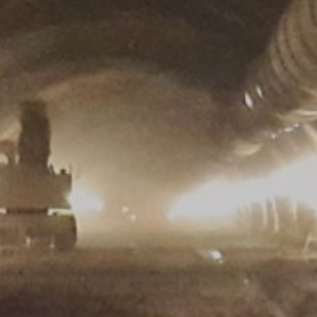
 et l'utilisation d'Internet pour l'exploitant du site Web. L'adresse I
fusionnée avec d'autres données détenues par Google.
e ces cookies en sélectionnant les paramètres appropriés de votre 
er de profiter de toutes les fonctionnalités de ce site web. Vous p
okies concernant votre utilisation du site (y compris votre adresse 
le plugin de votre navigateur disponible sur le lien suivant :
ut?hl=en
données par Google Analytics en cliquant sur le lien suivant. Un coo
 de vos prochaines visites sur ce site :
nt Google Analytics traite les données des utilisateurs, voir la politi
answer/6004245?hl=en
 pour l'externalisation de notre traitement de données et nous app
ection des données lors de l'utilisation de Google Analytics.
B /
MB