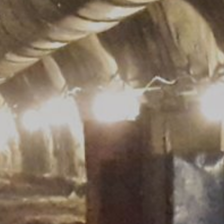
P transmise par votre navigateur dans le
navigateur. Toutefois, nous tenons à
ouvez également empêcher la transmission
IP) et le traitement de ces données par
kie de désactivation sera installé pour
que de confidentialité de Google :
liquons pleinement les exigences