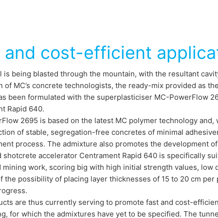
 and cost-efficient applica
 is being blasted through the mountain, with the resultant cavity
 of MC’s concrete technologists, the ready-mix provided as the 
as been formulated with the superplasticiser MC-PowerFlow 269
t Rapid 640.
low 2695 is based on the latest MC polymer technology and, w
tion of stable, segregation-free concretes of minimal adhesivene
ent process. The admixture also promotes the development of hi
shotcrete accelerator Centrament Rapid 640 is specifically suite
 mining work, scoring big with high initial strength values, lo
 the possibility of placing layer thicknesses of 15 to 20 cm per pa
rogress.
cts are thus currently serving to promote fast and cost-efficien
ing, for which the admixtures have yet to be specified. The tunn