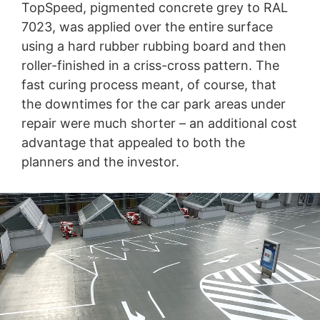
TopSpeed, pigmented concrete grey to RAL
comportement de navigation directement à votre profil
7023, was applied over the entire surface
personnel. Vous pouvez éviter cela en vous
déconnectant de votre compte YouTube. YouTube est
using a hard rubber rubbing board and then
utilisé pour rendre notre site web plus attrayant. Cela
roller-finished in a criss-cross pattern. The
constitue un intérêt justifié au sens de l'article 2,
fast curing process meant, of course, that
paragraphe 1, de la directive. 6, paragraphe 1, point f),
du GDPR. Vous trouverez de plus amples informations
the downtimes for the car park areas under
sur le traitement des données des utilisateurs dans la
repair were much shorter – an additional cost
déclaration de protection des données de YouTube à
advantage that appealed to both the
l'adresse suivante :
https://www.google.de/intl/de/polici
es/privacy
.
planners and the investor.
Révocation de votre consentement au traitement de
vos données
Certains traitements de données ne sont possibles
qu'avec votre consentement explicite. Vous pouvez
révoquer votre consentement à tout moment avec effet
futur. Un courrier électronique informel faisant cette
demande suffit. Les données traitées avant la réception
de votre demande peuvent encore être traitées
légalement.