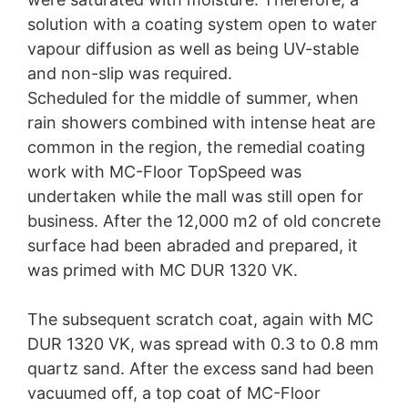
solution with a coating system open to water
Pour plus d'informations sur la manière dont Google
Analytics traite les données des utilisateurs, voir la
vapour diffusion as well as being UV-stable
politique de confidentialité de Google :
and non-slip was required.
https://support.google.com/analytics/answer/600424
Scheduled for the middle of summer, when
5?hl=en
rain showers combined with intense heat are
Traitement externalisé des données
common in the region, the remedial coating
Nous avons conclu un accord avec Google pour
work with MC-Floor TopSpeed was
l'externalisation de notre traitement de données et nous
appliquons pleinement les exigences strictes des
undertaken while the mall was still open for
autorités allemandes de protection des données lors de
business. After the 12,000 m2 of old concrete
l'utilisation de Google Analytics.
surface had been abraded and prepared, it
You Tube
was primed with MC DUR 1320 VK.
Notre site web utilise des plugins de YouTube, qui est
exploité par Google. L'opérateur des pages est YouTube
LLC, 901 Cherry Ave, San Bruno, CA 94066, USA. Si
The subsequent scratch coat, again with MC
vous visitez l'une de nos pages comportant un plugin
DUR 1320 VK, was spread with 0.3 to 0.8 mm
YouTube, une connexion aux serveurs YouTube est
quartz sand. After the excess sand had been
établie. Le serveur YouTube est alors informé des pages
que vous avez visitées. Si vous êtes connecté à votre
vacuumed off, a top coat of MC-Floor
compte YouTube, YouTube vous permet d'associer votre