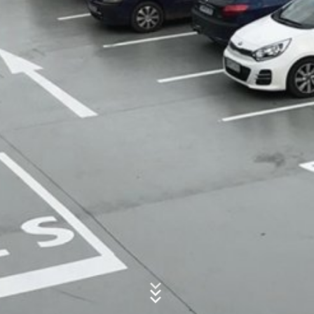
intérêt légitime à répondre à vos demandes (art. 6,
paragraphe 1, point f), du RDPE). En outre, nous
Sujet*
sommes tenus de tenir des registres sur la base de la
réglementation commerciale et fiscale (article 6,
paragraphe 1, point c), de la GDPR).
Les données sont transmises à notre fournisseur de
Message
services d'hébergement qui héberge le site web en
notre nom. Une transmission à un tiers n'a pas lieu. Nous
prévoyons de conserver les données susmentionnées
pendant une période de 10 ans, puis de les supprimer.
Une transmission à des pays tiers en dehors de l'Espace
économique européen n'est pas prévue.
Google Analytics
Ce site web utilise Google Analytics, un service
d'analyse du web. Il est géré par Google Inc, 1600
Téléchargez votre CV
Amphitheatre Parkway, Mountain View, CA 94043, USA.
Taille totale du fichier:
MB /
MB
Google Analytics utilise ce qu'on appelle des "cookies".
Je suis d'accord avec
la politique de confidentialité
de MC-
Il s'agit de fichiers texte qui sont enregistrés sur votre
Bauchemie
ordinateur et qui permettent d'analyser l'utilisation que
Ce site est protégé par reCAPTCH et Google
la politique de
vous faites du site web. Les informations générées par
confidentialité
et
les conditions d’utilisation
appliquer.
le cookie concernant votre utilisation de ce site web