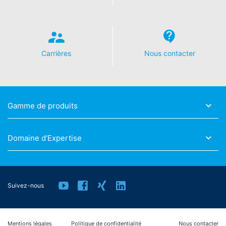
Information, correction, blocage, suppression
Comme le permet l'Art. 15 PIBR, vous avez le droit
d'obtenir à tout moment des informations gratuites sur
les données personnelles vous concernant qui sont
enregistrées. Vous avez également le droit de faire
corriger, bloquer ou supprimer ces données.
Carrières
Nous contacter
Gamme de produits
Domaine d'Expertise
Suivez-nous
Mentions légales
Politique de confidentialité
Nous contacter