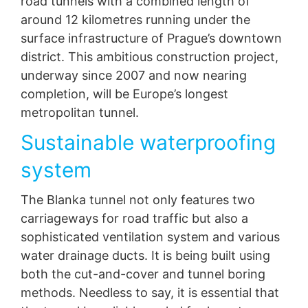
road tunnels with a combined length of
The city center of Prague is notoriously clogged. To
Révocation de votre consentement au traitement de
remedy this, two major urban development projects
around 12 kilometres running under the
vos données
are to be created: the Blanka road tunnel complex
surface infrastructure of Prague’s downtown
Certains traitements de données ne sont possibles
and the extension of the urban metro. Planners and
district. This ambitious construction project,
qu'avec votre consentement explicite. Vous pouvez
builders also rely on MC's product systems for these
révoquer votre consentement à tout moment avec effet
projects.
underway since 2007 and now nearing
futur. Un courrier électronique informel faisant cette
completion, will be Europe’s longest
demande suffit. Les données traitées avant la réception
metropolitan tunnel.
de votre demande peuvent encore être traitées
légalement.
Sustainable waterproofing
Droit de déposer des plaintes auprès des autorités
system
réglementaires
En cas de violation de la législation sur la protection des
The Blanka tunnel not only features two
données, la personne concernée peut déposer une
carriageways for road traffic but also a
plainte auprès des autorités réglementaires
compétentes. L'autorité réglementaire compétente pour
sophisticated ventilation system and various
les questions liées à la législation sur la protection des
water drainage ducts. It is being built using
données est
both the cut-and-cover and tunnel boring
Landesbeauftragte für Datenschutz und
Informationsfreiheit NRW, Düsseldorf.
methods. Needless to say, it is essential that