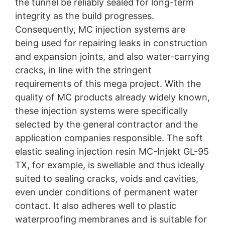
the tunnel be reliably sealed for long-term
Droit à la portabilité des données
integrity as the build progresses.
Vous avez le droit que les données que nous traitons sur
la base de votre consentement ou en exécution d'un
Consequently, MC injection systems are
contrat vous soient automatiquement transmises ou
being used for repairing leaks in construction
soient transmises à un tiers dans un format standard
and expansion joints, and also water-carrying
lisible par machine. Si vous souhaitez que les données
soient transmises directement à une autre partie
cracks, in line with the stringent
responsable, cela ne sera fait que dans la mesure où
requirements of this mega project. With the
cela est techniquement possible.
quality of MC products already widely known,
Information, correction, blocage, suppression
these injection systems were specifically
Comme le permet l'Art. 15 PIBR, vous avez le droit
selected by the general contractor and the
d'obtenir à tout moment des informations gratuites sur
application companies responsible. The soft
les données personnelles vous concernant qui sont
enregistrées. Vous avez également le droit de faire
elastic sealing injection resin MC-Injekt GL-95
corriger, bloquer ou supprimer ces données.
TX, for example, is swellable and thus ideally
suited to sealing cracks, voids and cavities,
even under conditions of permanent water
contact. It also adheres well to plastic
waterproofing membranes and is suitable for