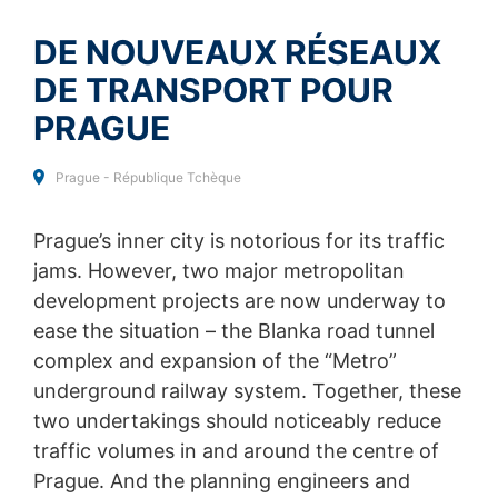
plugin de votre navigateur disponible sur le lien suivant :
ENVOYER
DE NOUVEAUX RÉSEAUX
https://tools.google.com/dlpage/gaoptout?hl=en
DE TRANSPORT POUR
S'opposer à la collecte de données
Vous pouvez empêcher la collecte de vos données par
PRAGUE
Google Analytics en cliquant sur le lien suivant. Un
cookie de désactivation sera installé pour empêcher la
collecte de vos données lors de vos prochaines visites
Prague - République Tchèque
sur ce site :
Disable Google Analytics
Prague’s inner city is notorious for its traffic
Pour plus d'informations sur la manière dont Google
jams. However, two major metropolitan
Analytics traite les données des utilisateurs, voir la
development projects are now underway to
politique de confidentialité de Google :
ease the situation – the Blanka road tunnel
https://support.google.com/analytics/answer/600424
5?hl=en
complex and expansion of the “Metro”
underground railway system. Together, these
Traitement externalisé des données
two undertakings should noticeably reduce
Nous avons conclu un accord avec Google pour
l'externalisation de notre traitement de données et nous
traffic volumes in and around the centre of
appliquons pleinement les exigences strictes des
Prague. And the planning engineers and
autorités allemandes de protection des données lors de