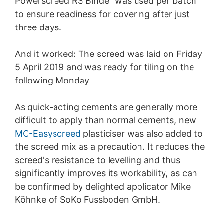
Powerscreed RS Binder was used per batch
S'opposer à la collecte de données
to ensure readiness for covering after just
Vous pouvez empêcher la collecte de vos données par
three days.
Google Analytics en cliquant sur le lien suivant. Un
cookie de désactivation sera installé pour empêcher la
collecte de vos données lors de vos prochaines visites
And it worked: The screed was laid on Friday
sur ce site :
5 April 2019 and was ready for tiling on the
Disable Google Analytics
following Monday.
Pour plus d'informations sur la manière dont Google
Analytics traite les données des utilisateurs, voir la
As quick-acting cements are generally more
politique de confidentialité de Google :
https://support.google.com/analytics/answer/600424
difficult to apply than normal cements, new
5?hl=en
MC-Easyscreed
plasticiser was also added to
Traitement externalisé des données
the screed mix as a precaution. It reduces the
Nous avons conclu un accord avec Google pour
screed's resistance to levelling and thus
l'externalisation de notre traitement de données et nous
significantly improves its workability, as can
appliquons pleinement les exigences strictes des
autorités allemandes de protection des données lors de
be confirmed by delighted applicator Mike
l'utilisation de Google Analytics.
Köhnke of SoKo Fussboden GmbH.
You Tube