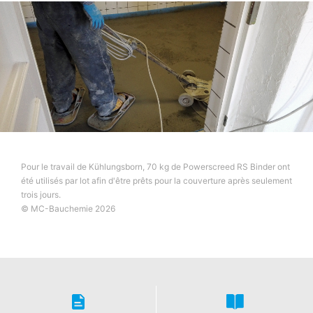
Notre site web utilise des plugins de YouTube, qui est
exploité par Google. L'opérateur des pages est YouTube
LLC, 901 Cherry Ave, San Bruno, CA 94066, USA. Si
vous visitez l'une de nos pages comportant un plugin
YouTube, une connexion aux serveurs YouTube est
établie. Le serveur YouTube est alors informé des pages
que vous avez visitées. Si vous êtes connecté à votre
compte YouTube, YouTube vous permet d'associer votre
comportement de navigation directement à votre profil
personnel. Vous pouvez éviter cela en vous
déconnectant de votre compte YouTube. YouTube est
utilisé pour rendre notre site web plus attrayant. Cela
Pour le travail de Kühlungsborn, 70 kg de Powerscreed RS Binder ont
constitue un intérêt justifié au sens de l'article 2,
été utilisés par lot afin d'être prêts pour la couverture après seulement
paragraphe 1, de la directive. 6, paragraphe 1, point f),
trois jours.
du GDPR. Vous trouverez de plus amples informations
© MC-Bauchemie 2026
sur le traitement des données des utilisateurs dans la
déclaration de protection des données de YouTube à
l'adresse suivante :
https://www.google.de/intl/de/polici
es/privacy
.
Révocation de votre consentement au traitement de
vos données
Certains traitements de données ne sont possibles