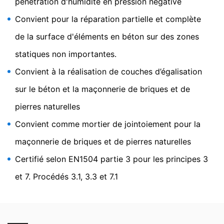
pénétration d'humidité en pression négative
cookie de désactivation sera installé pour empêcher la
collecte de vos données lors de vos prochaines visites
Convient pour la réparation partielle et complète
sur ce site :
de la surface d'éléments en béton sur des zones
Disable Google Analytics
statiques non importantes.
Pour plus d'informations sur la manière dont Google
Analytics traite les données des utilisateurs, voir la
Convient à la réalisation de couches d’égalisation
politique de confidentialité de Google :
https://support.google.com/analytics/answer/600424
sur le béton et la maçonnerie de briques et de
5?hl=en
pierres naturelles
Traitement externalisé des données
Convient comme mortier de jointoiement pour la
Nous avons conclu un accord avec Google pour
l'externalisation de notre traitement de données et nous
maçonnerie de briques et de pierres naturelles
appliquons pleinement les exigences strictes des
autorités allemandes de protection des données lors de
Certifié selon EN1504 partie 3 pour les principes 3
l'utilisation de Google Analytics.
et 7. Procédés 3.1, 3.3 et 7.1
You Tube
Notre site web utilise des plugins de YouTube, qui est
exploité par Google. L'opérateur des pages est YouTube
LLC, 901 Cherry Ave, San Bruno, CA 94066, USA. Si