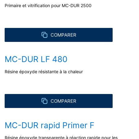
soient transmises à un tiers dans un format standard
Primaire et vitrification pour MC-DUR 2500
lisible par machine. Si vous souhaitez que les données
soient transmises directement à une autre partie
responsable, cela ne sera fait que dans la mesure où
cela est techniquement possible.
COMPARER
Information, correction, blocage, suppression
Comme le permet l'Art. 15 PIBR, vous avez le droit
d'obtenir à tout moment des informations gratuites sur
MC-DUR LF 480
les données personnelles vous concernant qui sont
enregistrées. Vous avez également le droit de faire
Résine époxyde résistante à la chaleur
corriger, bloquer ou supprimer ces données.
COMPARER
MC-DUR rapid Primer F
Résine époxyde transparente à réaction rapide pour les