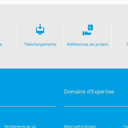
rs dans un format standard lisible par machine. Si vous souhaitez qu
ble, cela ne sera fait que dans la mesure où cela est techniquement 
pression
ez le droit d'obtenir à tout moment des informations gratuites sur l
nt le droit de faire corriger, bloquer ou supprimer ces données.
e
Téléchargements
Références de projets
Domaine d'Expertise
Revêtements de sol
Béton prêt à l’emploi
Pa