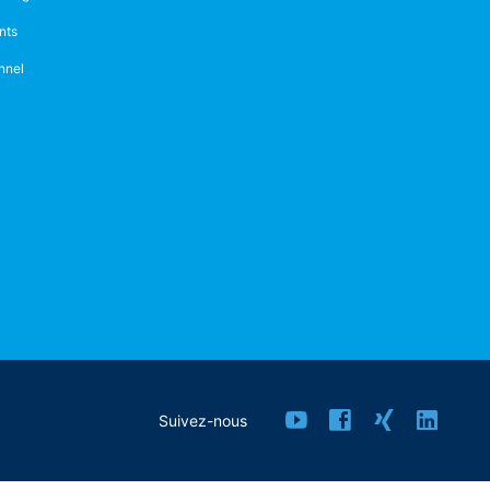
nts
nnel
Suivez-nous