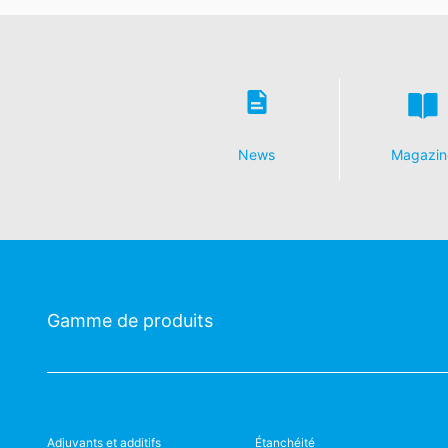
transmises ou soient transmises à un tie
directement à une autre partie responsa
Information, correction, blocage, sup
Comme le permet l'Art. 15 PIBR, vous av
qui sont enregistrées. Vous avez égaleme
News
Magazin
Gamme de produits
Adjuvants et additifs
Étanchéité