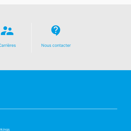
e les données soient transmises
possible.
es données personnelles vous concernant
Carrières
Nous contacter
rkings