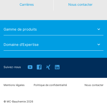
l'adresse suivante :
https://www.google.de/intl/de/polici
Carrières
Nous contacter
es/privacy
.
Révocation de votre consentement au traitement de
vos données
Certains traitements de données ne sont possibles
Gamme de produits
qu'avec votre consentement explicite. Vous pouvez
révoquer votre consentement à tout moment avec effet
futur. Un courrier électronique informel faisant cette
Domaine d'Expertise
demande suffit. Les données traitées avant la réception
de votre demande peuvent encore être traitées
légalement.
Droit de déposer des plaintes auprès des autorités
Suivez-nous
réglementaires
En cas de violation de la législation sur la protection des
Mentions légales
Politique de confidentialité
Nous contacter
données, la personne concernée peut déposer une
plainte auprès des autorités réglementaires
compétentes. L'autorité réglementaire compétente pour
les questions liées à la législation sur la protection des
© MC-Bauchemie 2026
données est