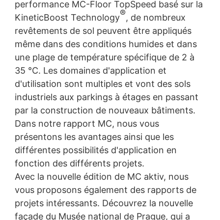
sur ce site web. Votre adresse IP sera raccourcie par
performance MC-Floor TopSpeed basé sur la
Google au sein de l'Union européenne ou d'autres
®
KineticBoost Technology
, de nombreux
parties à l'accord sur l'Espace économique européen
revêtements de sol peuvent être appliqués
avant d'être transmise aux États-Unis. Ce n'est que
dans des cas exceptionnels que l'adresse IP complète
même dans des conditions humides et dans
est envoyée à un serveur de Google aux États-Unis et y
une plage de température spécifique de 2 à
est raccourcie. Google utilisera ces informations pour le
35 °C. Les domaines d'application et
compte de l'exploitant de ce site Web afin d'évaluer
votre utilisation du site Web, de compiler des rapports
d'utilisation sont multiples et vont des sols
sur l'activité du site Web et de fournir d'autres services
industriels aux parkings à étages en passant
concernant l'activité du site Web et l'utilisation d'Internet
pour l'exploitant du site Web. L'adresse IP transmise par
par la construction de nouveaux bâtiments.
votre navigateur dans le cadre de Google Analytics ne
Dans notre rapport MC, nous vous
sera pas fusionnée avec d'autres données détenues par
présentons les avantages ainsi que les
Google.
différentes possibilités d'application en
Plugin du navigateur
fonction des différents projets.
Vous pouvez empêcher l'enregistrement de ces cookies
Avec la nouvelle édition de MC aktiv, nous
en sélectionnant les paramètres appropriés de votre
navigateur. Toutefois, nous tenons à souligner que cela
vous proposons également des rapports de
pourrait vous empêcher de profiter de toutes les
projets intéressants. Découvrez la nouvelle
fonctionnalités de ce site web. Vous pouvez également
façade du Musée national de Prague, qui a
empêcher la transmission à Google des données