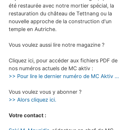
générées par les cookies concernant votre utilisation du
été restaurée avec notre mortier spécial, la
site (y compris votre adresse IP) et le traitement de ces
restauration du château de Tettnang ou la
données par Google, en téléchargeant et en installant le
nouvelle approche de la construction d'un
plugin de votre navigateur disponible sur le lien suivant :
https://tools.google.com/dlpage/gaoptout?hl=en
temple en Autriche.
S'opposer à la collecte de données
Vous voulez aussi lire notre magazine ?
Vous pouvez empêcher la collecte de vos données par
Google Analytics en cliquant sur le lien suivant. Un
cookie de désactivation sera installé pour empêcher la
Cliquez ici, pour accéder aux fichiers PDF de
collecte de vos données lors de vos prochaines visites
nos numéros actuels de MC aktiv :
sur ce site :
Disable Google Analytics
>> Pour lire le dernier numéro de MC Aktiv ...
Pour plus d'informations sur la manière dont Google
Analytics traite les données des utilisateurs, voir la
Vous voulez vous y abonner ?
politique de confidentialité de Google :
>> Alors cliquez ici.
https://support.google.com/analytics/answer/600424
5?hl=en
Votre contact :
Traitement externalisé des données
Nous avons conclu un accord avec Google pour